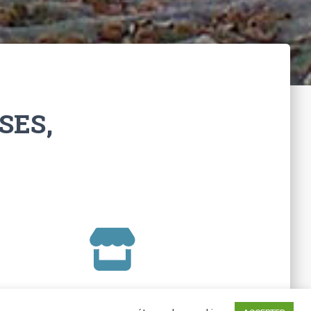
SES,
La boutique