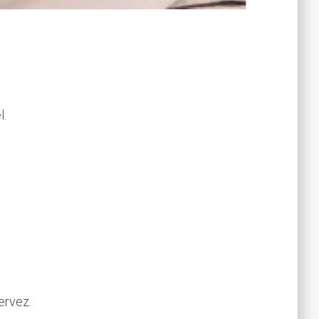
l.
ervez.