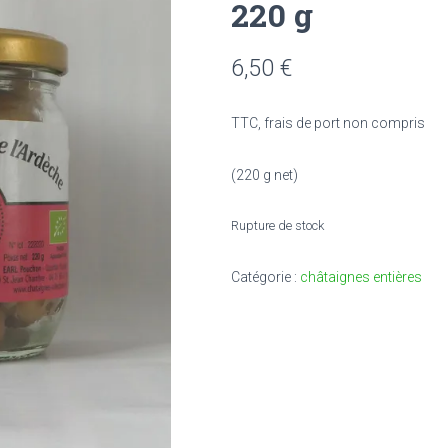
220 g
6,50
€
TTC, frais de port non compris
(220 g net)
Rupture de stock
Catégorie :
châtaignes entières