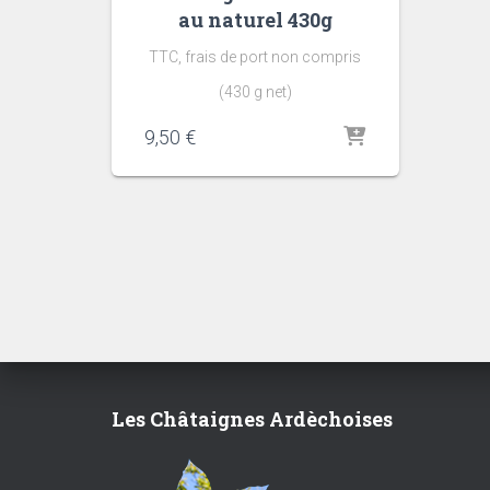
au naturel 430g
TTC, frais de port non compris
(430 g net)
9,50
€
Les Châtaignes Ardèchoises