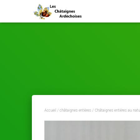
Accueil
/
châtaignes entières
/ Châtaignes entières au natu