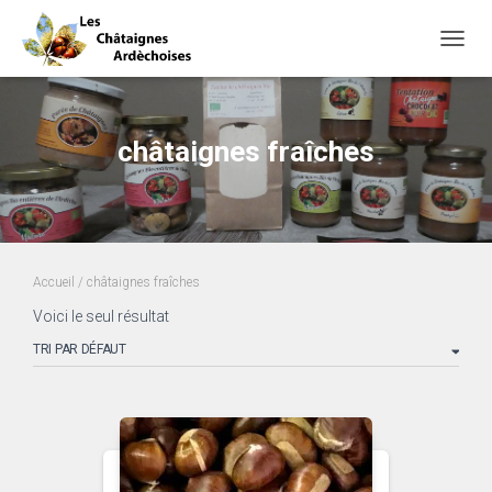
OUVRI
châtaignes fraîches
Accueil
/ châtaignes fraîches
Voici le seul résultat