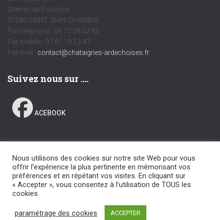
Chemin de Pouchon
07240 SAINT JEAN CHAMBRE
Par téléphone : 04 75 58 02 95
Par mobile : 07 87 19 53 42
Par mail :
contact@chataignes-ardechoises.fr
Suivez nous sur ….
ACEBOOK
Nous utilisons des cookies sur notre site Web pour vous
MENTIONS LÉGALES
POLITIQUE DE CONFIDENTIALITÉ
offrir l’expérience la plus pertinente en mémorisant vos
préférences et en répétant vos visites. En cliquant sur
« Accepter », vous consentez à l’utilisation de TOUS les
CONDITIONS GÉNÉRALES DE VENTE
cookies.
Hestia | Développé par
ThemeIsle
paramétrage des cookies
ACCEPTER