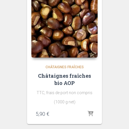
CHÂTAIGNES FRAÎCHES
Châtaignes fraîches
bio AOP
TTC, frais de port non compris
(1000 g net)
5,90
€